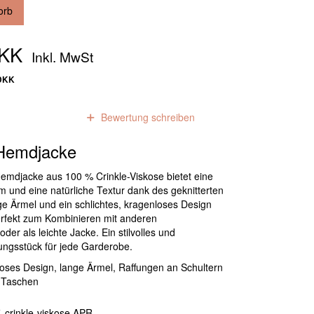
orb
DKK
Inkl. MwSt
 DKK
0
Bewertungen
Bewertung schreiben
Hemdjacke
 Hemdjacke aus 100 % Crinkle-Viskose bietet eine
und eine natürliche Textur dank des geknitterten
nge Ärmel und ein schlichtes, kragenloses Design
erfekt zum Kombinieren mit anderen
der als leichte Jacke. Ein stilvolles und
dungsstück für jede Garderobe.
oses Design, lange Ärmel, Raffungen an Schultern
 Taschen
 crinkle-viskose APR