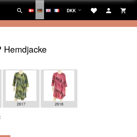
DKK
 Hemdjacke
:
2617
2618
: