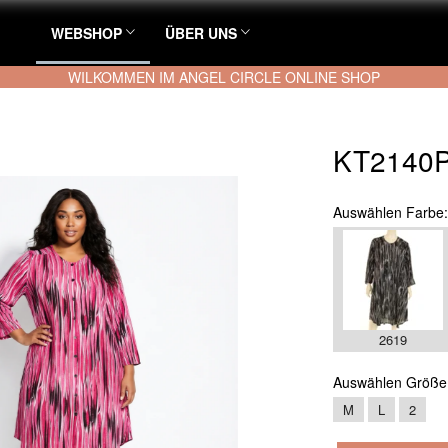
WEBSHOP
ÜBER UNS
WILKOMMEN IM ANGEL CIRCLE ONLINE SHOP
KT2140P
Auswählen
Farbe
2619
Auswählen
Größe
M
L
2