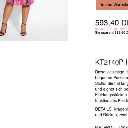
In den Warenk
593,40 
989,00 DKK
Inkl. MwSt
Sie sparen:
395,60
KT2140P 
Diese vielseitige
bequeme Passform 
Stoffs. Sie hat la
und eignet sich p
Kleidungsstücken o
funktionales Klei
DETAILS: Kragenl
und Rücken, zwei
MATERIAL:
100%