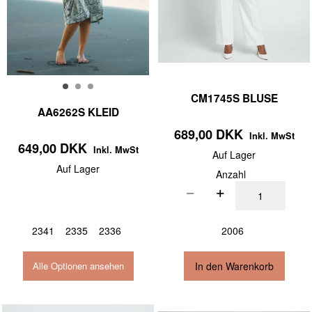
CM1745S BLUSE
AA6262S KLEID
689,00 DKK
Inkl. MwSt
649,00 DKK
Inkl. MwSt
Auf Lager
Auf Lager
Anzahl
2341
2335
2336
2006
In den Warenkorb
Alle Optionen ansehen