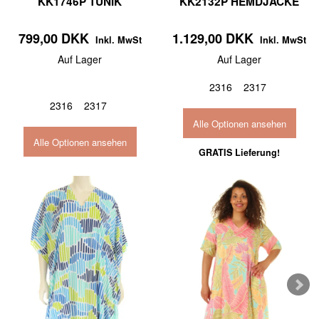
KK1746P TUNIK
KK2132P HEMDJACKE
799,00 DKK
1.129,00 DKK
Inkl. MwSt
Inkl. MwSt
Auf Lager
Auf Lager
2316
2317
2316
2317
Alle Optionen ansehen
Alle Optionen ansehen
GRATIS Lieferung!