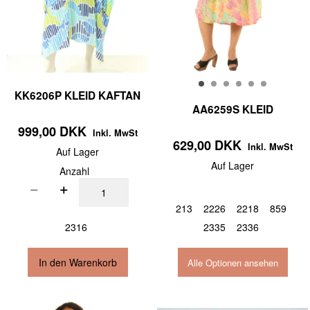
KK6206P KLEID KAFTAN
AA6259S KLEID
999,00 DKK
Inkl. MwSt
629,00 DKK
Inkl. MwSt
Auf Lager
Auf Lager
Anzahl
213
2226
2218
859
2316
2335
2336
In den Warenkorb
Alle Optionen ansehen