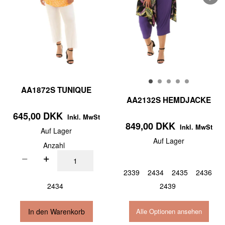
AA1872S TUNIQUE
AA2132S HEMDJACKE
645,00 DKK
Inkl. MwSt
849,00 DKK
Inkl. MwSt
Auf Lager
Auf Lager
Anzahl
2339
2434
2435
2436
2434
2439
In den Warenkorb
Alle Optionen ansehen