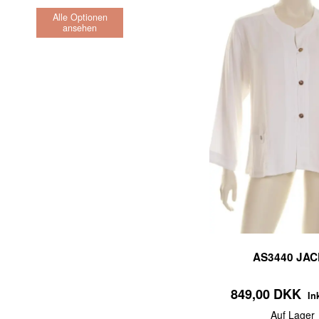
Alle Optionen
ansehen
AS3440 JAC
849,00 DKK
In
Auf Lager