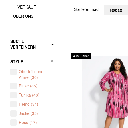
VERKAUF
Sortieren nach:
ÜBER UNS
SUCHE
Anzeigenfilter
VERFEINERN
40% Rabatt
STYLE
Oberteil ohne
Ärmel
(
30
)
Bluse
(
85
)
Tunika
(
46
)
Hemd
(
34
)
Jacke
(
35
)
Hose
(
17
)