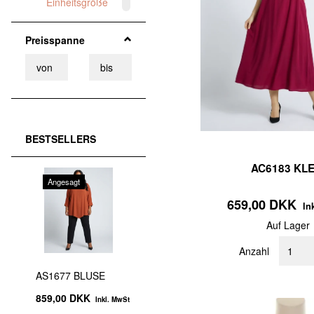
Einheitsgröße
(
21
)
120x180 cm
(
3
)
Preisspanne
30X180 cm
(
5
)
60x180 cm
(
2
)
BESTSELLERS
AC6183 KLE
Angesagt
659,00 DKK
In
Auf Lager
Anzahl
AS1677 BLUSE
859,00 DKK
Inkl. MwSt