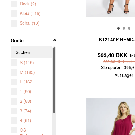
Rock
(
2
)
Kleid
(
115
)
Schal
(
10
)
KT2140P HEMD
Größe
593,40 DKK
In
989,00 DKK
Inkl.
S
(
115
)
Sie sparen:
395,
M
(
185
)
Auf Lager
L
(
162
)
1
(
90
)
2
(
88
)
3
(
74
)
4
(
51
)
OS