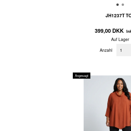
JH1237T T
399,00 DKK
In
Auf Lager
Anzahl
Angesagt