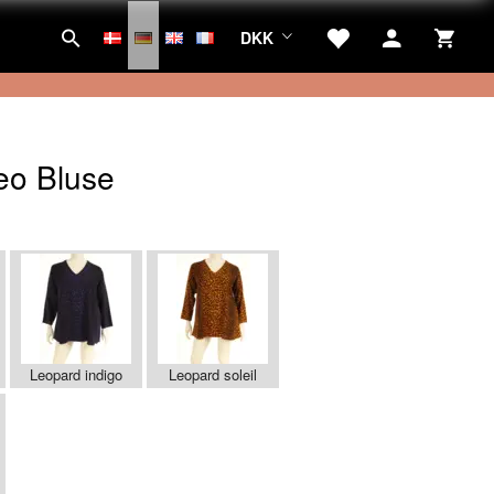
DKK
eo Bluse
:
Leopard indigo
Leopard soleil