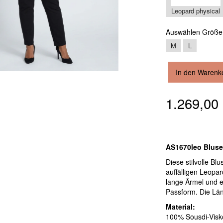
Leopard physical
Auswählen
Größe
M
L
In den Warenk
1.269,0
AS1670leo Blus
Diese stilvolle B
auffälligen Leopar
lange Ärmel und e
Passform. Die Län
Material:
100% Sousdi-Visko