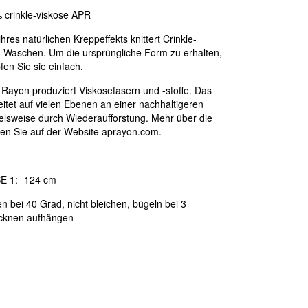
 crinkle-viskose APR
hres natürlichen Kreppeffekts knittert Crinkle-
 Waschen. Um die ursprüngliche Form zu erhalten,
en Sie sie einfach.
c Rayon produziert Viskosefasern und -stoffe. Das
tet auf vielen Ebenen an einer nachhaltigeren
ielsweise durch Wiederaufforstung. Mehr über die
nden Sie auf der Website aprayon.com.
E 1:
124 cm
 bei 40 Grad, nicht bleichen, bügeln bei 3
cknen aufhängen