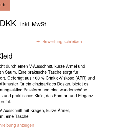
orb
0 DKK
Inkl. MwSt
0
Bewertungen
Bewertung schreiben
leid
icht durch einen V-Ausschnitt, kurze Ärmel und
n Saum. Eine praktische Tasche sorgt für
ort. Gefertigt aus 100 % Crinkle-Viskose (APR) und
ikmuster für ein einzigartiges Design, bietet es
mungsaktive Passform und eine wunderschöne
lles und praktisches Kleid, das Komfort und Eleganz
ereint.
V-Ausschnitt mit Kragen, kurze Ärmel,
m, eine Tasche
chreibung anzeigen