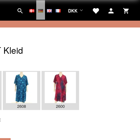
DKK
 Kleid
:
2608
2600
: