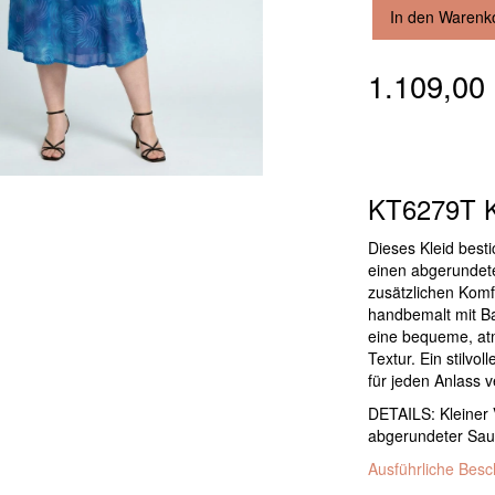
In den Warenk
1.109,0
KT6279T K
Dieses Kleid best
einen abgerundete
zusätzlichen Komf
handbemalt mit Bat
eine bequeme, at
Textur. Ein stilvo
für jeden Anlass v
DETAILS: Kleiner 
abgerundeter Sau
Ausführliche Bes