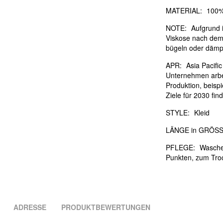
MATERIAL:
100%
NOTE:
Aufgrund i
Viskose nach dem
bügeln oder dämpf
APR:
Asia Pacifi
Unternehmen arbei
Produktion, beisp
Ziele für 2030 fi
STYLE:
Kleid
LÄNGE in GRÖSS
PFLEGE:
Waschen
Punkten, zum Tro
ADRESSE
PRODUKTBEWERTUNGEN