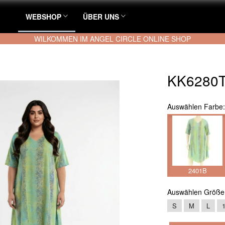
WEBSHOP
ÜBER UNS
WILKOMMEN IM ANGEL CIRCLE ONLINE SHOP
KK6280T
Auswählen
Farbe
2401B
Auswählen
Größe
S
M
L