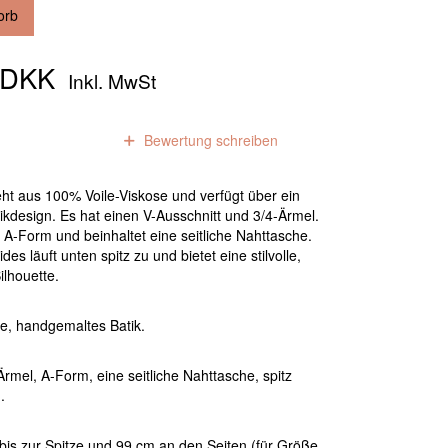
orb
0 DKK
Inkl. MwSt
0
Bewertungen
Bewertung schreiben
eht aus 100% Voile-Viskose und verfügt über ein
kdesign. Es hat einen V-Ausschnitt und 3/4-Ärmel.
 A-Form und beinhaltet eine seitliche Nahttasche.
es läuft unten spitz zu und bietet eine stilvolle,
ilhouette.
e, handgemaltes Batik.
Ärmel, A-Form, eine seitliche Nahttasche, spitz
.
is zur Spitze und 99 cm an den Seiten (für Größe