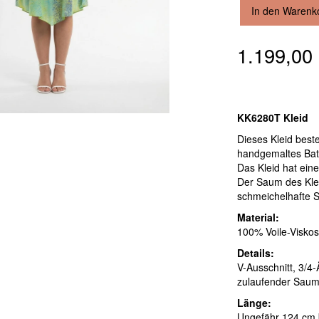
In den Warenk
1.199,0
KK6280T Kleid
Dieses Kleid best
handgemaltes Bati
Das Kleid hat eine
Der Saum des Kleid
schmeichelhafte S
Material:
100% Voile-Viskos
Details:
V-Ausschnitt, 3/4-
zulaufender Saum
Länge:
Ungefähr 124 cm b