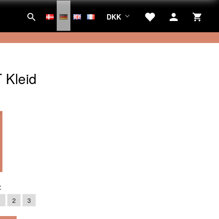
DKK
 Kleid
:
:
1
2
3