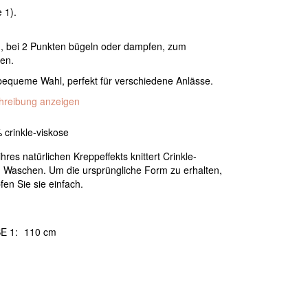
 1).
, bei 2 Punkten bügeln oder dampfen, zum
en.
d bequeme Wahl, perfekt für verschiedene Anlässe.
chreibung anzeigen
 crinkle-viskose
hres natürlichen Kreppeffekts knittert Crinkle-
 Waschen. Um die ursprüngliche Form zu erhalten,
en Sie sie einfach.
E 1:
110 cm