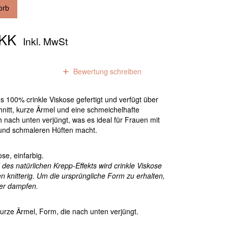
orb
DKK
Inkl. MwSt
0
Bewertungen
Bewertung schreiben
us 100% crinkle Viskose gefertigt und verfügt über
nitt, kurze Ärmel und eine schmeichelhafte
ch nach unten verjüngt, was es ideal für Frauen mit
nd schmaleren Hüften macht.
se, einfarbig.
des natürlichen Krepp-Effekts wird crinkle Viskose
knitterig. Um die ursprüngliche Form zu erhalten,
der dampfen.
kurze Ärmel, Form, die nach unten verjüngt.