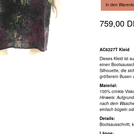
In den Warenk
759,00 
AC6227T Kleid
Dieses Kleid ist a
einen Bootsaussch
Silhouette, die si
größerem Busen u
Material:
100% crinkle Visko
Hinweis: Aufgrund 
nach dem Waschen 
einfach bügeln o
Details:
Bootsausschnitt, 
Länge: