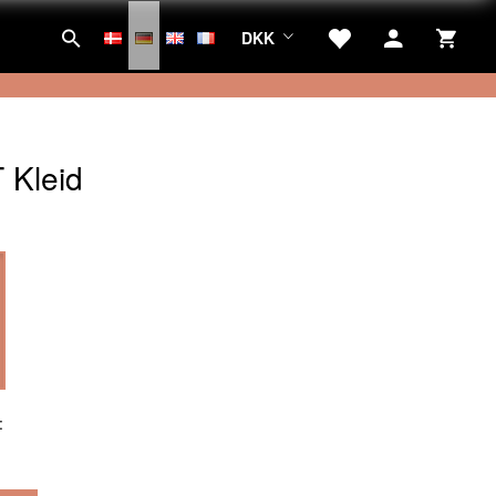
DKK
 Kleid
:
: