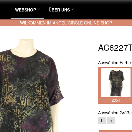
WEBSHOP
ÜBER UNS
WILKOMMEN IM ANGEL CIRCLE ONLINE SHOP
AC6227T
Auswählen
Farbe
2054
Auswählen
Größe
L
1