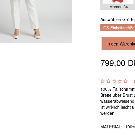
Maroon 34
Auswählen
Größe
OS Einheitsgröße
In den Warenk
799,00 
100% Fallschirmny
Breite über Brust 
wasserabweisend b
ist wirklich leich
werden.
MATERIAL:
100%