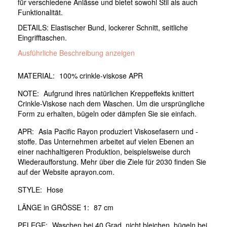
für verschiedene Anlässe und bietet sowohl Stil als auch
Funktionalität.
DETAILS: Elastischer Bund, lockerer Schnitt, seitliche
Eingrifftaschen.
Ausführliche Beschreibung anzeigen
MATERIAL:
100% crinkle-viskose APR
NOTE:
Aufgrund ihres natürlichen Kreppeffekts knittert
Crinkle-Viskose nach dem Waschen. Um die ursprüngliche
Form zu erhalten, bügeln oder dämpfen Sie sie einfach.
APR:
Asia Pacific Rayon produziert Viskosefasern und -
stoffe. Das Unternehmen arbeitet auf vielen Ebenen an
einer nachhaltigeren Produktion, beispielsweise durch
Wiederaufforstung. Mehr über die Ziele für 2030 finden Sie
auf der Website aprayon.com.
STYLE:
Hose
LÄNGE in GRÖSSE 1:
87 cm
PFLEGE:
Waschen bei 40 Grad, nicht bleichen, bügeln bei