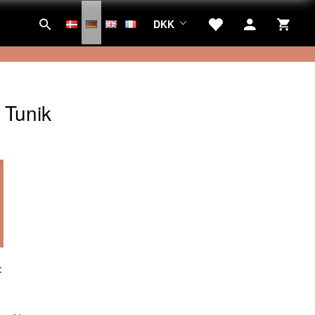
DKK
 Tunik
:
: