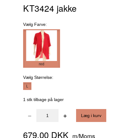
KT3424 jakke
Vælg
Farve:
red
Vælg
Størrelse:
L
1 stk tilbage på lager
Læg i kurv
679,00 DKK
m/Moms