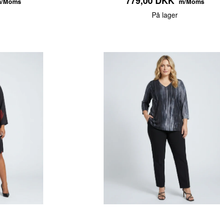
779,00 DKK
/Moms
m/Moms
På lager