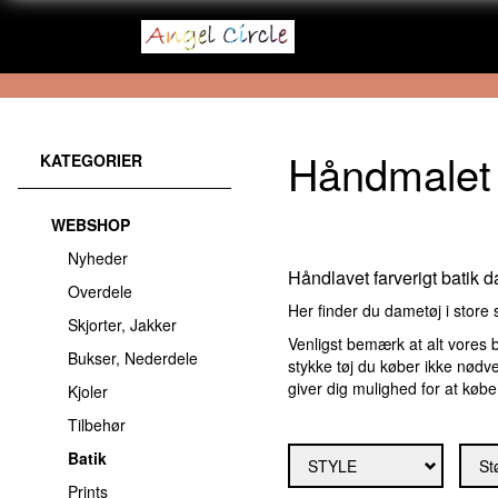
Håndmalet b
KATEGORIER
WEBSHOP
Nyheder
Håndlavet farverigt batik d
Overdele
Her finder du dametøj i store 
Skjorter, Jakker
Venligst bemærk at alt vores b
Bukser, Nederdele
stykke tøj du køber ikke nødve
giver dig mulighed for at købe 
Kjoler
Tilbehør
Batik
STYLE
St
Prints