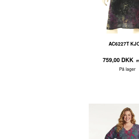
AC6227T KJ
759,00 DKK
m
På lager