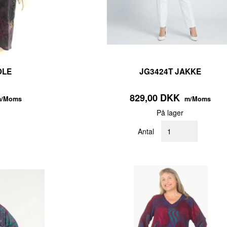
OLE
JG3424T JAKKE
829,00 DKK
/Moms
m/Moms
På lager
Antal