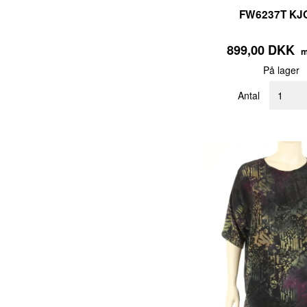
FW6237T KJ
899,00 DKK
m
På lager
Antal