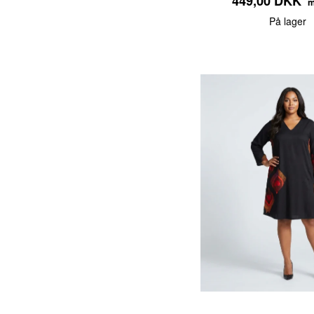
449,00 DKK
m
På lager