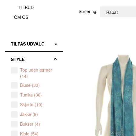
TILBUD
Sortering:
OM OS
Skifte
TILPAS UDVALG
filter
STYLE
Top uden ærmer
(
14
)
Bluse
(
33
)
Tunika
(
30
)
Skjorte
(
10
)
Jakke
(
9
)
Bukser
(
4
)
Kjole
(
54
)