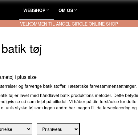
WEBSHOP
OM OS
VELKOMMEN TIL ANGEL CIRCLE ONLINE SHOP
atik tøj
ametøj i plus size
størrelser og farverige batik stoffer, i æstetiske farvesammensætninger. 
atik tøj er lavet med håndlavet batik produktions metoder. Dette betyder a
ndigvis se ud som tøjet på billedet. Vi håber på din forståelse for dette
et unik stykke tøj som ingen andre har magen til, da farveplacering og fa
ørrelse
Prisniveau