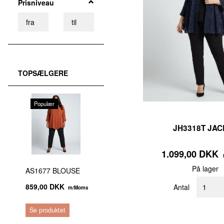
Prisniveau
60x180 cm
(
2
)
TOPSÆLGERE
Populær
JH3318T JAC
1.099,00 DKK
På lager
AS1677 BLOUSE
859,00 DKK
Antal
m/Moms
Se produktet