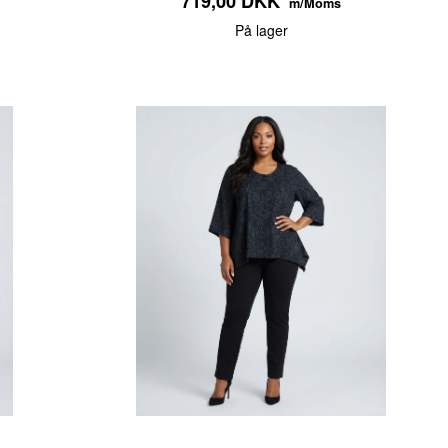
719,00 DKK
m/Moms
På lager