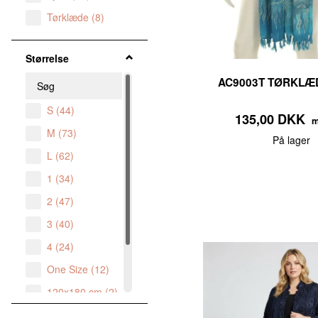
Tørklæde
(
8
)
Størrelse
AC9003T TØRKLÆ
S
(
44
)
135,00 DKK
m
M
(
73
)
På lager
L
(
62
)
1
(
34
)
2
(
47
)
3
(
40
)
4
(
24
)
One Size
(
12
)
120x180 cm
(
2
)
35X180 cm
(
4
)