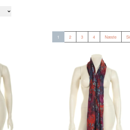
1
2
3
4
Næste
Si