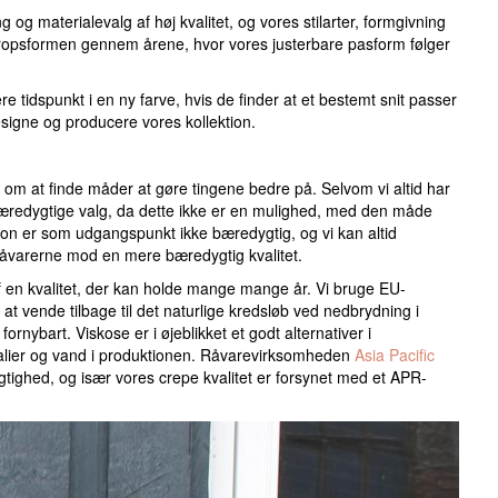
og materialevalg af høj kvalitet, og vores stilarter, formgivning
 kropsformen gennem årene, hvor vores justerbare pasform følger
idspunkt i en ny farve, hvis de finder at et bestemt snit passer
esigne og producere vores kollektion.
 om at finde måder at gøre tingene bedre på. Selvom vi altid har
lt bæredygtige valg, da dette ikke er en mulighed, med den måde
ion er som udgangspunkt ikke bæredygtig, og vi kan altid
åvarerne mod en mere bæredygtig kvalitet.
af en kvalitet, der kan holde mange mange år. Vi bruge EU-
l at vende tilbage til det naturlige kredsløb ved nedbrydning i
rnybart. Viskose er i øjeblikket et godt alternativer i
alier og vand i produktionen. Råvarevirksomheden
Asia Pacific
tighed, og især vores crepe kvalitet er forsynet med et APR-