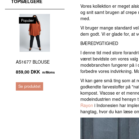
TOPSÆLGERE
Vores kollektion er meget alsi
og snit samt brugen af ​​crep
med.
Populær
Vi bruger mange standard vela
dem godt. Vi er glade for, at 
BÆREDYGTIGHED
I denne tid med store forandr
været bevidste om vores valg a
AS1677 BLOUSE
modebranchen fungerer på i da
forbedre vores indvirkning. 
859,00 DKK
m/Moms
Vi kan gøre små ting som at r
Se produktet
godkendte farvestoffer på "natu
kompost. Viscose er et mennesk
modeindustrien med hensyn ti
Rayon
i Indonesien har imple
hangtag, hvor du kan læse om