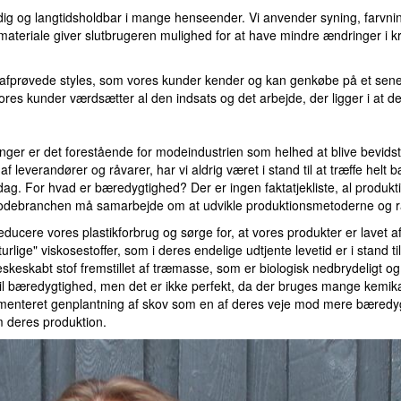
dig og langtidsholdbar i mange henseender. Vi anvender syning, farvning 
e materiale giver slutbrugeren mulighed for at have mindre ændringer i
fprøvede styles, som vores kunder kender og kan genkøbe på et senere t
vores kunder værdsætter al den indsats og det arbejde, der ligger i at d
inger er det forestående for modeindustrien som helhed at blive bevidst
f leverandører og råvarer, har vi aldrig været i stand til at træffe he
g. For hvad er bæredygtighed? Der er ingen faktatjekliste, al produkt
Modebranchen må samarbejde om at udvikle produktionsmetoderne og r
educere vores plastikforbrug og sørge for, at vores produkter er lavet 
rlige" viskosestoffer, som i deres endelige udtjente levetid er i stand ti
eskabt stof fremstillet af træmasse, som er biologisk nedbrydeligt og fo
l bæredygtighed, men det er ikke perfekt, da der bruges mange kemik
menteret genplantning af skov som en af ​​deres veje mod mere bæredyg
 deres produktion.