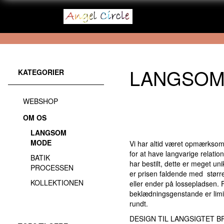
LANGSOM
KATEGORIER
WEBSHOP
OM OS
LANGSOM
MODE
Vi har altid været opmærksomm
for at have langvarige relati
BATIK
har bestilt, dette er meget 
PROCESSEN
er prisen faldende med større
KOLLEKTIONEN
eller ender på lossepladsen. Fa
beklædningsgenstande er limit
rundt.
DESIGN TIL LANGSIGTET 