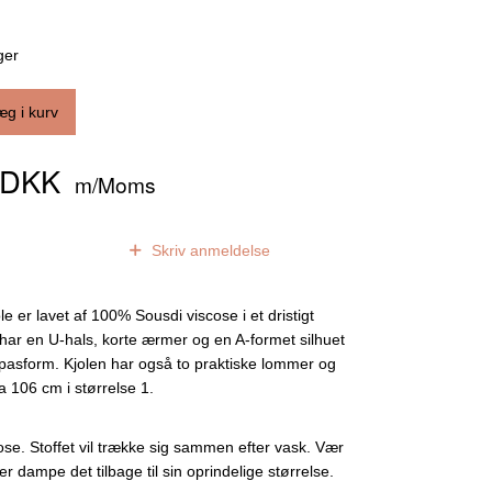
ger
æg i kurv
0 DKK
m/Moms
0
anmeldelser
Skriv anmeldelse
le er lavet af 100% Sousdi viscose i et dristigt
 har en U-hals, korte ærmer og en A-formet silhuet
 pasform. Kjolen har også to praktiske lommer og
 106 cm i størrelse 1.
se. Stoffet vil trække sig sammen efter vask. Vær
ler dampe det tilbage til sin oprindelige størrelse.