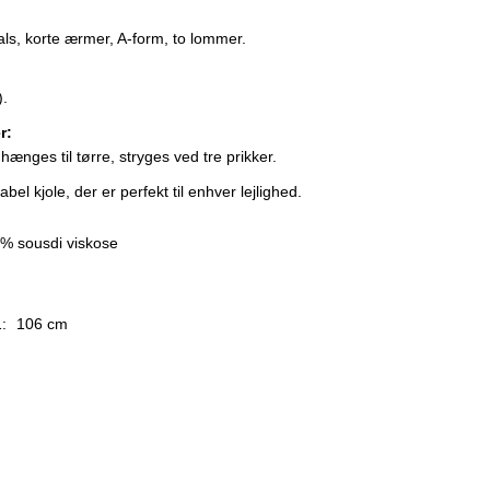
als, korte ærmer, A-form, to lommer.
).
r:
ænges til tørre, stryges ved tre prikker.
abel kjole, der er perfekt til enhver lejlighed.
% sousdi viskose
:
106 cm