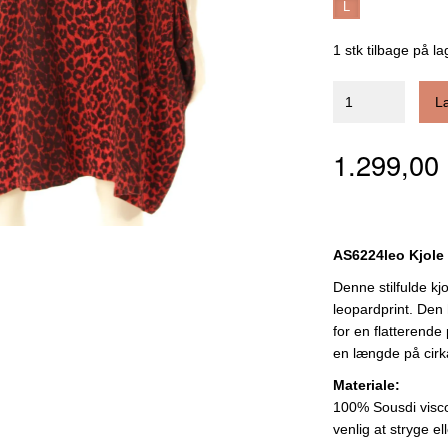
L
1 stk tilbage på la
L
1.299,0
AS6224leo Kjole
Denne stilfulde kjo
leopardprint. Den
for en flatterende
en længde på cirka
Materiale:
100% Sousdi visco
venlig at stryge el