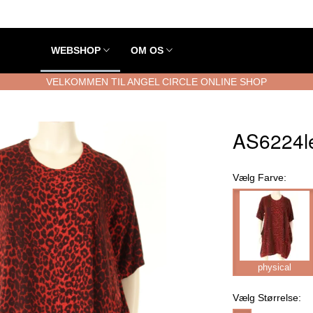
WEBSHOP
OM OS
VELKOMMEN TIL ANGEL CIRCLE ONLINE SHOP
AS6224le
Vælg
Farve:
physical
Vælg
Størrelse: