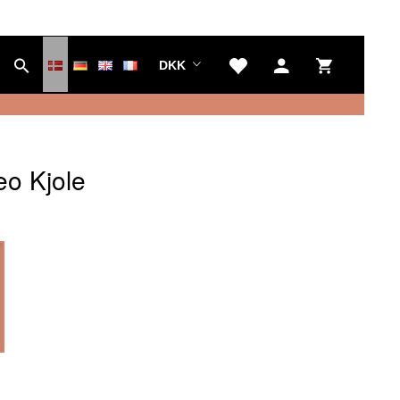
DKK
o Kjole