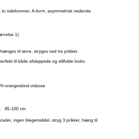
, to sidelommer, A-form, asymmetrisk nederste
ørrelse 1).
ænges til tørre, stryges ved tre prikker.
perfekt til både afslappede og stilfulde looks.
% orangeskind viskose
:
85-100 cm
rader, ingen blegemiddel, stryg 3 prikker, hæng til