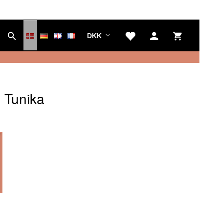
DKK
 Tunika