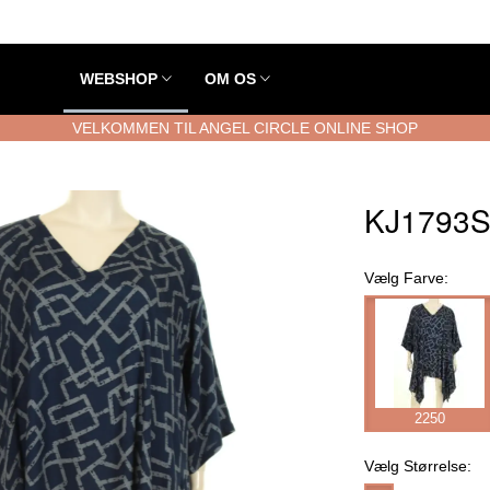
WEBSHOP
OM OS
VELKOMMEN TIL ANGEL CIRCLE ONLINE SHOP
KJ1793S
Vælg
Farve:
2250
Vælg
Størrelse: