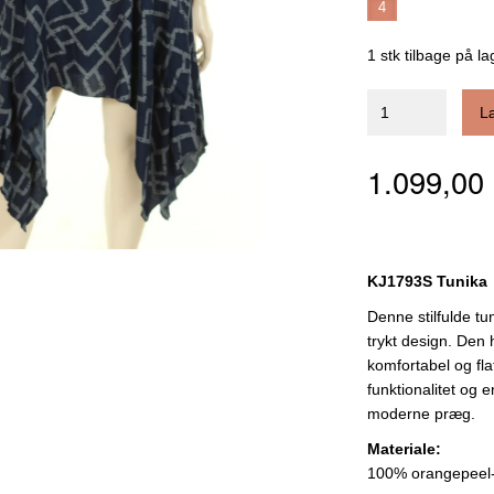
4
1 stk tilbage på la
L
1.099,0
KJ1793S Tunika
Denne stilfulde t
trykt design. Den 
komfortabel og fl
funktionalitet og 
moderne præg.
Materiale:
100% orangepeel-v