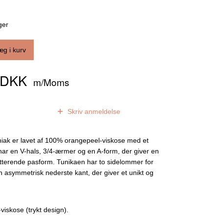
ger
æg i kurv
0 DKK
m/Moms
0
anmeldelser
Skriv anmeldelse
uniak er lavet af 100% orangepeel-viskose med et
har en V-hals, 3/4-ærmer og en A-form, der giver en
atterende pasform. Tunikaen har to sidelommer for
en asymmetrisk nederste kant, der giver et unikt og
iskose (trykt design).