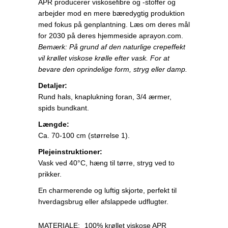
APR producerer viskosefibre og -stoffer og
arbejder mod en mere bæredygtig produktion
med fokus på genplantning. Læs om deres mål
for 2030 på deres hjemmeside aprayon.com.
Bemærk: På grund af den naturlige crepeffekt
vil krøllet viskose krølle efter vask. For at
bevare den oprindelige form, stryg eller damp.
Detaljer:
Rund hals, knaplukning foran, 3/4 ærmer,
spids bundkant.
Længde:
Ca. 70-100 cm (størrelse 1).
Plejeinstruktioner:
Vask ved 40°C, hæng til tørre, stryg ved to
prikker.
En charmerende og luftig skjorte, perfekt til
hverdagsbrug eller afslappede udflugter.
MATERIALE:
100% krøllet viskose APR