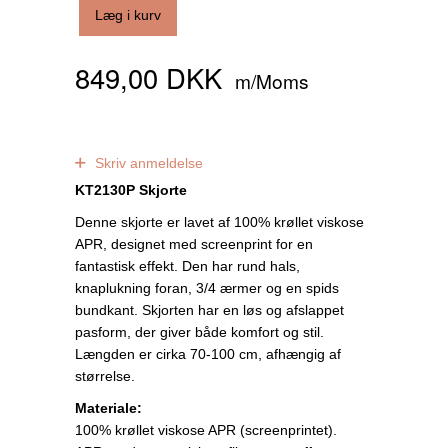
Læg i kurv
849,00 DKK
m/Moms
0
anmeldelser
Skriv anmeldelse
KT2130P Skjorte
Denne skjorte er lavet af 100% krøllet viskose
APR, designet med screenprint for en
fantastisk effekt. Den har rund hals,
knaplukning foran, 3/4 ærmer og en spids
bundkant. Skjorten har en løs og afslappet
pasform, der giver både komfort og stil.
Længden er cirka 70-100 cm, afhængig af
størrelse.
Materiale:
100% krøllet viskose APR (screenprintet).