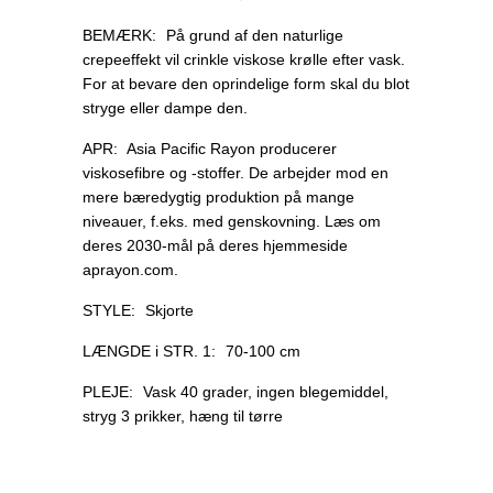
BEMÆRK:
På grund af den naturlige
crepeeffekt vil crinkle viskose krølle efter vask.
For at bevare den oprindelige form skal du blot
stryge eller dampe den.
APR:
Asia Pacific Rayon producerer
viskosefibre og -stoffer. De arbejder mod en
mere bæredygtig produktion på mange
niveauer, f.eks. med genskovning. Læs om
deres 2030-mål på deres hjemmeside
aprayon.com.
STYLE:
Skjorte
LÆNGDE i STR. 1:
70-100 cm
PLEJE:
Vask 40 grader, ingen blegemiddel,
stryg 3 prikker, hæng til tørre