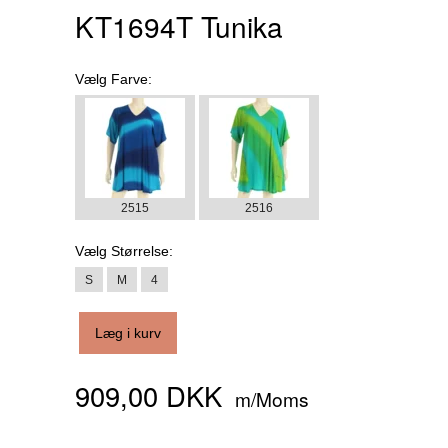
KT1694T Tunika
Vælg
Farve:
2515
2516
Vælg
Størrelse:
S
M
4
Læg i kurv
909,00 DKK
m/Moms