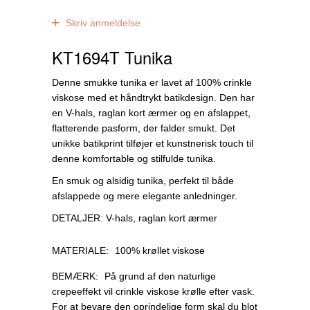
0
anmeldelser
Skriv anmeldelse
KT1694T Tunika
Denne smukke tunika er lavet af 100% crinkle
viskose med et håndtrykt batikdesign. Den har
en V-hals, raglan kort ærmer og en afslappet,
flatterende pasform, der falder smukt. Det
unikke batikprint tilføjer et kunstnerisk touch til
denne komfortable og stilfulde tunika.
En smuk og alsidig tunika, perfekt til både
afslappede og mere elegante anledninger.
DETALJER: V-hals, raglan kort ærmer
MATERIALE:
100% krøllet viskose
BEMÆRK:
På grund af den naturlige
crepeeffekt vil crinkle viskose krølle efter vask.
For at bevare den oprindelige form skal du blot