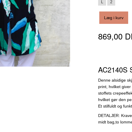
L
2
Læg i kurv
869,00 
AC2140S S
Denne alsidige sk
print, hvilket give
stoffets crepeeffe
hvilket gør den per
Et stilfuldt og fun
DETALJER: Kravefr
midt bag,to lomme