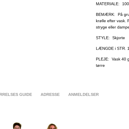
MATERIALE:
100
BEMÆRK:
På gru
krølle efter vask.
stryge eller damp
STYLE:
Skjorte
LÆNGDE i STR. 1
PLEJE:
Vask 40 g
tørre
RRELSES GUIDE
ADRESSE
ANMELDELSER