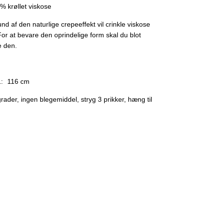
% krøllet viskose
nd af den naturlige crepeeffekt vil crinkle viskose
 For at bevare den oprindelige form skal du blot
e den.
:
116 cm
rader, ingen blegemiddel, stryg 3 prikker, hæng til