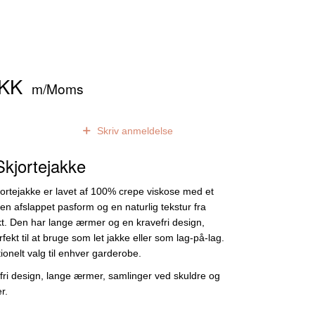
DKK
m/Moms
0
anmeldelser
Skriv anmeldelse
kjortejakke
jortejakke er lavet af 100% crepe viskose med et
r en afslappet pasform og en naturlig tekstur fra
kt. Den har lange ærmer og en kravefri design,
fekt til at bruge som let jakke eller som lag-på-lag.
ktionelt valg til enhver garderobe.
i design, lange ærmer, samlinger ved skuldre og
r.