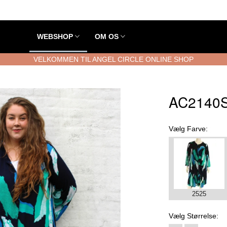
WEBSHOP
OM OS
VELKOMMEN TIL ANGEL CIRCLE ONLINE SHOP
AC2140S 
Vælg
Farve:
2525
Vælg
Størrelse: