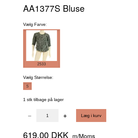
AA1377S Bluse
Vælg
Farve:
2533
Vælg
Størrelse:
S
1 stk tilbage på lager
Læg i kurv
619,00 DKK
m/Moms