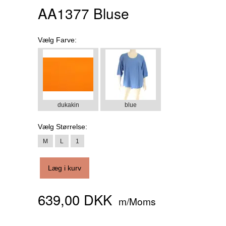
AA1377 Bluse
Vælg
Farve:
dukakin
blue
Vælg
Størrelse:
M
L
1
Læg i kurv
639,00 DKK
m/Moms