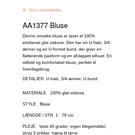
0
anmeldelser
Skriv anmeldelse
AA1377 Bluse
Denne smukke bluse er lavet af 100%
ensfarvet glat viskose. Den har en U-hals, 3/4-
ærmer og en U-formet bund, der giver en
flatterende pasform og en afslappet silhuet. En
stilfuld og komfortabel bluse, perfekt til
hverdagsbrug.
DETALJER: U-hals, 3/4-ærmer, U-bund.
MATERIALE:
100% glat viskose
STYLE:
Bluse
LÆNGDE i STR. 1:
78 cm
PLEJE:
Vask 40 grader, ingen blegemiddel,
stryg 3 prikker, hæng til tørre