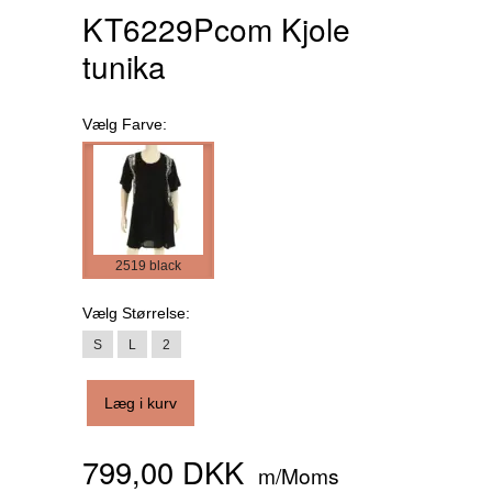
KT6229Pcom Kjole
tunika
Vælg
Farve:
2519 black
Vælg
Størrelse:
S
L
2
Læg i kurv
799,00 DKK
m/Moms