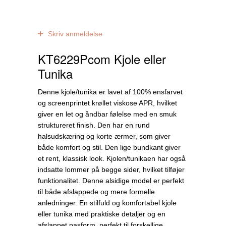
0
anmeldelser
Skriv anmeldelse
KT6229Pcom Kjole eller
Tunika
Denne kjole/tunika er lavet af 100% ensfarvet
og screenprintet krøllet viskose APR, hvilket
giver en let og åndbar følelse med en smuk
struktureret finish. Den har en rund
halsudskæring og korte ærmer, som giver
både komfort og stil. Den lige bundkant giver
et rent, klassisk look. Kjolen/tunikaen har også
indsatte lommer på begge sider, hvilket tilføjer
funktionalitet. Denne alsidige model er perfekt
til både afslappede og mere formelle
anledninger. En stilfuld og komfortabel kjole
eller tunika med praktiske detaljer og en
afslappet pasform, perfekt til forskellige