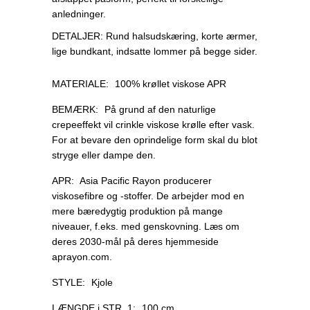
anledninger.
DETALJER: Rund halsudskæring, korte ærmer,
lige bundkant, indsatte lommer på begge sider.
MATERIALE:
100% krøllet viskose APR
BEMÆRK:
På grund af den naturlige
crepeeffekt vil crinkle viskose krølle efter vask.
For at bevare den oprindelige form skal du blot
stryge eller dampe den.
APR:
Asia Pacific Rayon producerer
viskosefibre og -stoffer. De arbejder mod en
mere bæredygtig produktion på mange
niveauer, f.eks. med genskovning. Læs om
deres 2030-mål på deres hjemmeside
aprayon.com.
STYLE:
Kjole
LÆNGDE i STR. 1:
100 cm