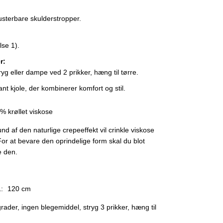
justerbare skulderstropper.
lse 1).
r:
yg eller dampe ved 2 prikker, hæng til tørre.
ant kjole, der kombinerer komfort og stil.
% krøllet viskose
nd af den naturlige crepeeffekt vil crinkle viskose
 For at bevare den oprindelige form skal du blot
e den.
:
120 cm
rader, ingen blegemiddel, stryg 3 prikker, hæng til