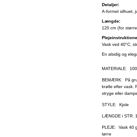
Detaljer:
A-formet silhuet, 
Længde:
120 cm (for større
Plejeinstruktione
Vask ved 40°C, str
En alsidig og eleg
MATERIALE:
100
BEMÆRK:
På gru
krølle efter vask.
stryge eller damp
STYLE:
Kjole
LÆNGDE i STR. 1
PLEJE:
Vask 40 g
tørre