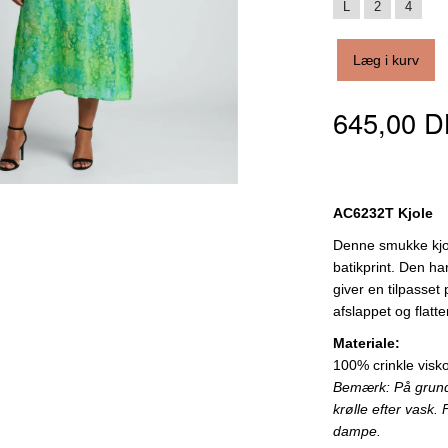
L
2
4
Læg i kurv
645,00 
AC6232T Kjole
Denne smukke kjol
batikprint. Den ha
giver en tilpasset
afslappet og flatt
Materiale:
100% crinkle visko
Bemærk: På grund a
krølle efter vask.
dampe.