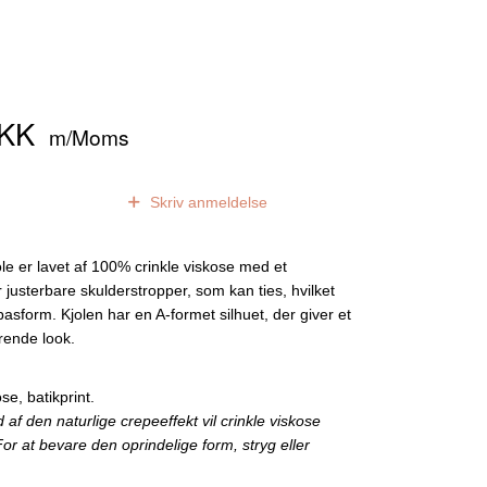
DKK
m/Moms
0
anmeldelser
Skriv anmeldelse
e er lavet af 100% crinkle viskose med et
r justerbare skulderstropper, som kan ties, hvilket
 pasform. Kjolen har en A-formet silhuet, der giver et
erende look.
se, batikprint.
f den naturlige crepeeffekt vil crinkle viskose
 For at bevare den oprindelige form, stryg eller