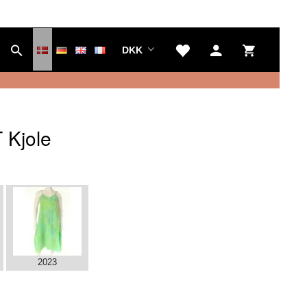
DKK
 Kjole
2023