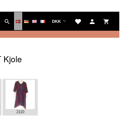
DKK
 Kjole
2110