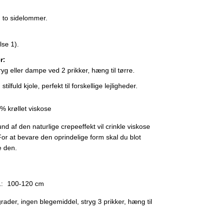
, to sidelommer.
lse 1).
r:
yg eller dampe ved 2 prikker, hæng til tørre.
ilfuld kjole, perfekt til forskellige lejligheder.
% krøllet viskose
nd af den naturlige crepeeffekt vil crinkle viskose
 For at bevare den oprindelige form skal du blot
e den.
:
100-120 cm
rader, ingen blegemiddel, stryg 3 prikker, hæng til