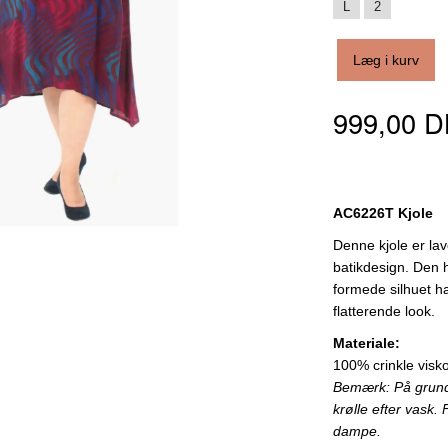
L
2
Læg i kurv
999,00 
AC6226T Kjole
Denne kjole er lav
batikdesign. Den 
formede silhuet ha
flatterende look.
Materiale:
100% crinkle visko
Bemærk: På grund a
krølle efter vask.
dampe.