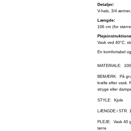
Detaljer:
V-hals, 3/4 ærmer
Længde:
106 cm (for større
Plejeinstruktione
Vask ved 40°C, str
En komfortabel og st
MATERIALE:
100
BEMÆRK:
På gru
krølle efter vask.
stryge eller damp
STYLE:
Kjole
LÆNGDE i STR. 1
PLEJE:
Vask 40 g
tørre