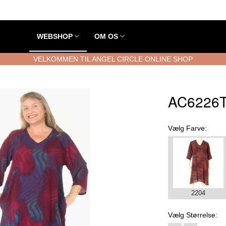
WEBSHOP
OM OS
VELKOMMEN TIL ANGEL CIRCLE ONLINE SHOP
AC6226T
Vælg
Farve:
2204
Vælg
Størrelse: