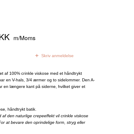
DKK
m/Moms
0
anmeldelser
Skriv anmeldelse
et af 100% crinkle viskose med et håndtrykt
har en V-hals, 3/4 ærmer og to sidelommer. Den A-
r en længere kant på siderne, hvilket giver et
se, håndtrykt batik.
f den naturlige crepeeffekt vil crinkle viskose
 For at bevare den oprindelige form, stryg eller