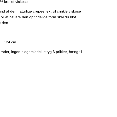
% krøllet viskose
nd af den naturlige crepeeffekt vil crinkle viskose
 For at bevare den oprindelige form skal du blot
e den.
:
124 cm
rader, ingen blegemiddel, stryg 3 prikker, hæng til