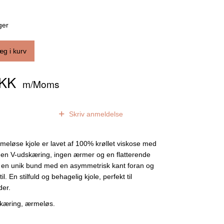
ger
æg i kurv
DKK
m/Moms
0
anmeldelser
Skriv anmeldelse
rmeløse kjole er lavet af 100% krøllet viskose med
ar en V-udskæring, ingen ærmer og en flatterende
ar en unik bund med en asymmetrisk kant foran og
il. En stilfuld og behagelig kjole, perfekt til
der.
kæring, ærmeløs.