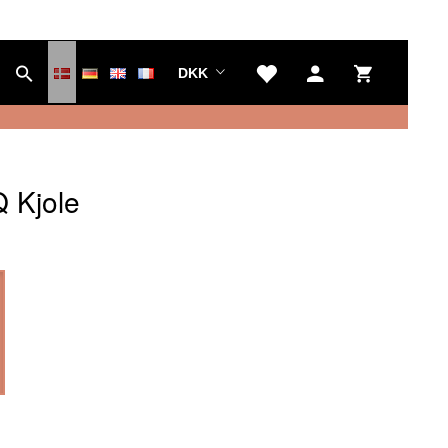
DKK
 Kjole