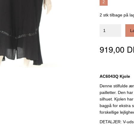
2
2 stk tilbage på la
L
919,00 
AC6043Q Kjole
Denne stilfulde æ
pailletter. Den h
silhuet. Kjolen h
bagpå for ekstra st
forskellige lejlighe
DETALJER: V-uds