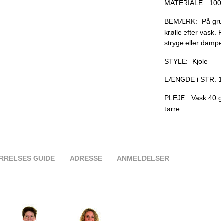
MATERIALE:
100
BEMÆRK:
På gru
krølle efter vask.
stryge eller damp
STYLE:
Kjole
LÆNGDE i STR. 1
PLEJE:
Vask 40 g
tørre
RRELSES GUIDE
ADRESSE
ANMELDELSER