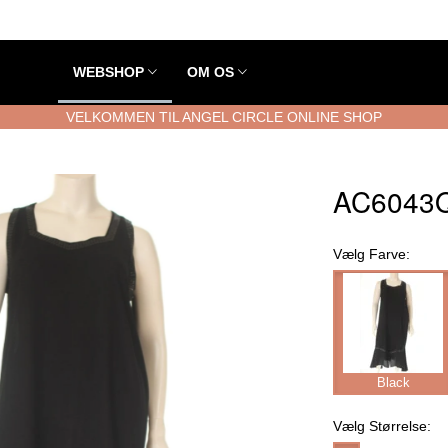
WEBSHOP
OM OS
VELKOMMEN TIL ANGEL CIRCLE ONLINE SHOP
AC6043Q
Vælg
Farve:
Black
Vælg
Størrelse: