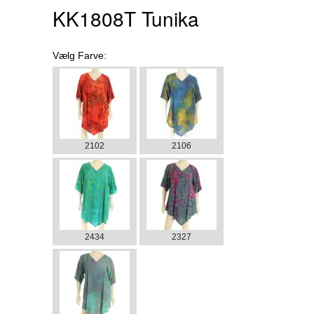
KK1808T Tunika
Vælg
Farve:
2102
2106
2434
2327