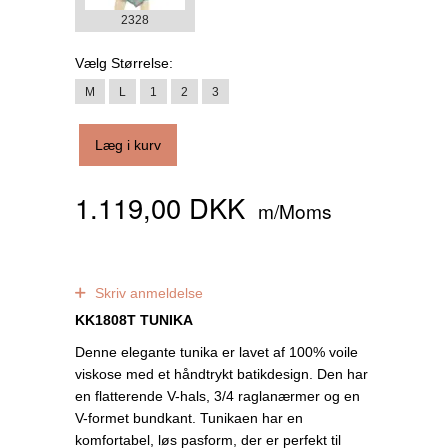
2328
Vælg
Størrelse:
M
L
1
2
3
Læg i kurv
1.119,00 DKK
m/Moms
0
anmeldelser
Skriv anmeldelse
KK1808T TUNIKA
Denne elegante tunika er lavet af 100% voile
viskose med et håndtrykt batikdesign. Den har
en flatterende V-hals, 3/4 raglanærmer og en
V-formet bundkant. Tunikaen har en
komfortabel, løs pasform, der er perfekt til