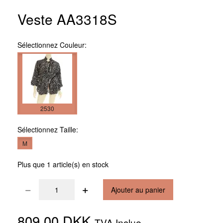
Veste AA3318S
Sélectionnez
Couleur:
2530
Sélectionnez
Taille:
M
Plus que 1 article(s) en stock
Ajouter au panier
809,00 DKK
TVA Inclue