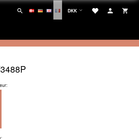
DKK
T3488P
eur:
e: