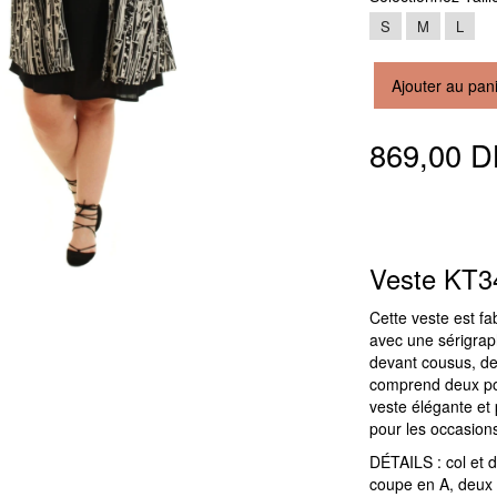
S
M
L
Ajouter au pan
869,00 
Veste KT
Cette veste est f
avec une sérigraph
devant cousus, de
comprend deux poc
veste élégante et p
pour les occasion
DÉTAILS : col et 
coupe en A, deux 