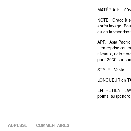
MATÉRIAU:
100%
NOTE:
Grâce à so
après lavage. Pour 
ou de la vaporiser
APR:
Asia Pacifi
L'entreprise œuvr
niveaux, notammen
pour 2030 sur son
STYLE:
Veste
LONGUEUR en TA
ENTRETIEN:
Lav
points, suspendre
ADRESSE
COMMENTAIRES