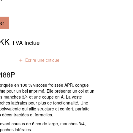
ier
DKK
TVA Inclue
0
avis
Ecrire une critique
3488P
abriquée en 100 % viscose froissée APR, conçue
ie pour un bel imprimé. Elle présente un col et un
s manches 3/4 et une coupe en A. La veste
hes latérales pour plus de fonctionnalité. Une
olyvalente qui allie structure et confort, parfaite
s décontractées et formelles.
devant cousus de 6 cm de large, manches 3/4,
poches latérales.