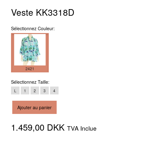
Veste KK3318D
Sélectionnez
Couleur:
2421
Sélectionnez
Taille:
L
1
2
3
4
Ajouter au panier
1.459,00 DKK
TVA Inclue