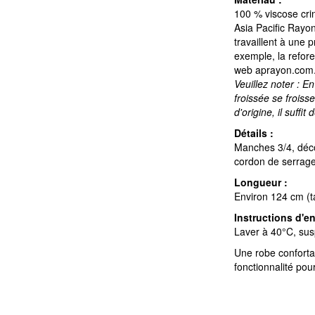
100 % viscose crin
Asia Pacific Rayon
travaillent à une 
exemple, la refore
web aprayon.com
Veuillez noter : E
froissée se frois
d'origine, il suffi
Détails :
Manches 3/4, déco
cordon de serrage 
Longueur :
Environ 124 cm (ta
Instructions d'en
Laver à 40°C, sus
Une robe confortab
fonctionnalité pou