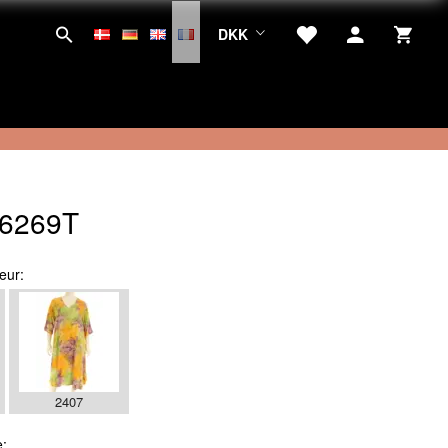
DKK
6269T
eur:
2407
e: