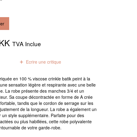
ier
DKK
TVA Inclue
0
avis
Ecrire une critique
riquée en 100 % viscose crinkle batik peint à la
 une sensation légère et respirante avec une belle
e. La robe présente des manches 3/4 et un
atteur. Sa coupe décontractée en forme de A crée
fortable, tandis que le cordon de serrage sur les
justement de la longueur. La robe a également un
r un style supplémentaire. Parfaite pour des
actées ou plus habillées, cette robe polyvalente
ntournable de votre garde-robe.