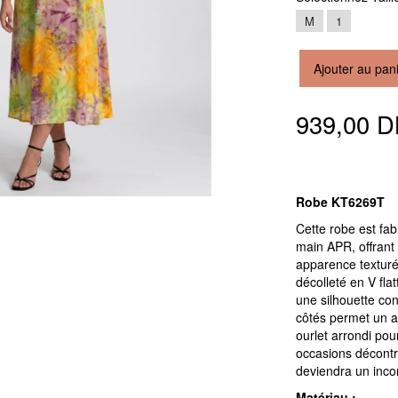
M
1
Ajouter au pan
939,00 
Robe KT6269T
Cette robe est fab
main APR, offrant
apparence texturé
décolleté en V fl
une silhouette con
côtés permet un a
ourlet arrondi pou
occasions décontr
deviendra un inco
Matériau :