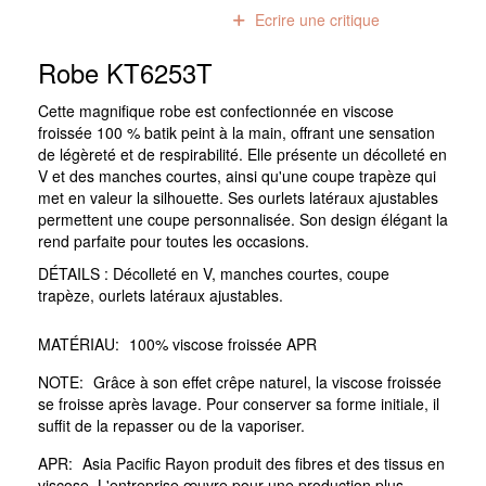
0
avis
Ecrire une critique
Robe KT6253T
Cette magnifique robe est confectionnée en viscose
froissée 100 % batik peint à la main, offrant une sensation
de légèreté et de respirabilité. Elle présente un décolleté en
V et des manches courtes, ainsi qu'une coupe trapèze qui
met en valeur la silhouette. Ses ourlets latéraux ajustables
permettent une coupe personnalisée. Son design élégant la
rend parfaite pour toutes les occasions.
DÉTAILS : Décolleté en V, manches courtes, coupe
trapèze, ourlets latéraux ajustables.
MATÉRIAU:
100% viscose froissée APR
NOTE:
Grâce à son effet crêpe naturel, la viscose froissée
se froisse après lavage. Pour conserver sa forme initiale, il
suffit de la repasser ou de la vaporiser.
APR:
Asia Pacific Rayon produit des fibres et des tissus en
viscose. L'entreprise œuvre pour une production plus