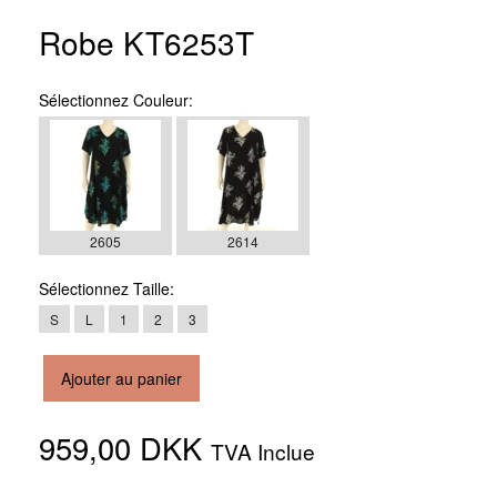
Robe KT6253T
Sélectionnez
Couleur:
2605
2614
Sélectionnez
Taille:
S
L
1
2
3
Ajouter au panier
959,00 DKK
TVA Inclue