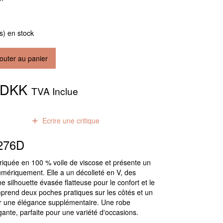
(s) en stock
outer au panier
0 DKK
TVA Inclue
0
avis
Ecrire une critique
276D
briquée en 100 % voile de viscose et présente un
mériquement. Elle a un décolleté en V, des
 silhouette évasée flatteuse pour le confort et le
mprend deux poches pratiques sur les côtés et un
ur une élégance supplémentaire. Une robe
gante, parfaite pour une variété d'occasions.