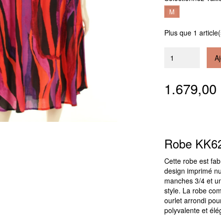
M
Plus que 1 article
Aj
1.679,0
Robe KK6
Cette robe est fa
design imprimé nu
manches 3/4 et une
style. La robe co
ourlet arrondi po
polyvalente et élé