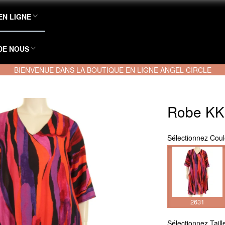
EN LIGNE
DE NOUS
BIENVENUE DANS LA BOUTIQUE EN LIGNE ANGEL CIRCLE
Robe K
Sélectionnez
Coul
2631
Sélectionnez
Taill