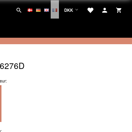
DKK
K6276D
eur:
e: