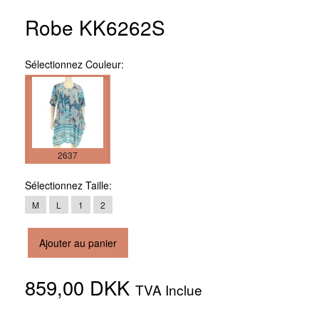
Robe KK6262S
Sélectionnez
Couleur:
2637
Sélectionnez
Taille:
M
L
1
2
Ajouter au panier
859,00 DKK
TVA Inclue