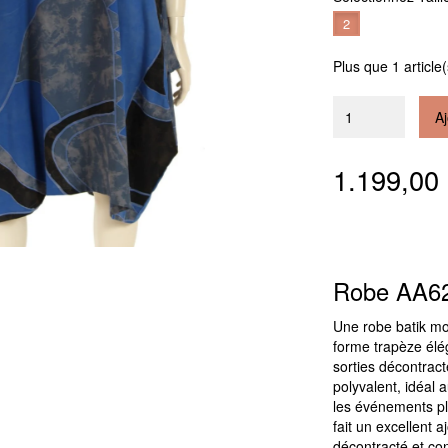
2
Plus que 1 article
Aj
1.199,0
Robe AA6
Une robe batik mo
forme trapèze élég
sorties décontract
polyvalent, idéal 
les événements plu
fait un excellent a
décontracté et con