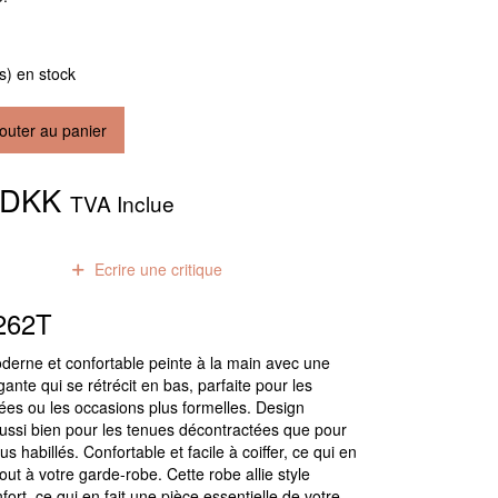
(s) en stock
outer au panier
0 DKK
TVA Inclue
0
avis
Ecrire une critique
262T
derne et confortable peinte à la main avec une
ante qui se rétrécit en bas, parfaite pour les
ées ou les occasions plus formelles. Design
aussi bien pour les tenues décontractées que pour
s habillés. Confortable et facile à coiffer, ce qui en
jout à votre garde-robe. Cette robe allie style
fort, ce qui en fait une pièce essentielle de votre