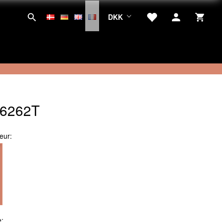
DKK
6262T
eur:
e: