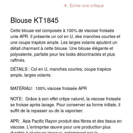
0
avis
Ecrire une critique
Blouse KT1845
Cette blouse est composée à 100% de viscose froissée
unie APR. Il présente un col en U, des manches courtes et
une coupe trapèze ample. Les larges volants ajoutent un
détail charmant à cette blouse. Une blouse élégante et
polyvalente, parfaite pour les looks décontractés et plus
raffinés.
DÉTAILS : Col en U, manches courtes, coupe trapèze
ample, larges volants.
MATÉRIAU:
100% viscose froissée APR
NOTE:
Grâce à son effet crêpe naturel, la viscose froissée
se froisse après lavage. Pour conserver sa forme initiale, il
suffit de la repasser ou de la vaporiser.
APR:
Asia Pacific Rayon produit des fibres et des tissus en
viscose. L'entreprise œuvre pour une production plus
durable à plusieurs niveaux, notamment par la