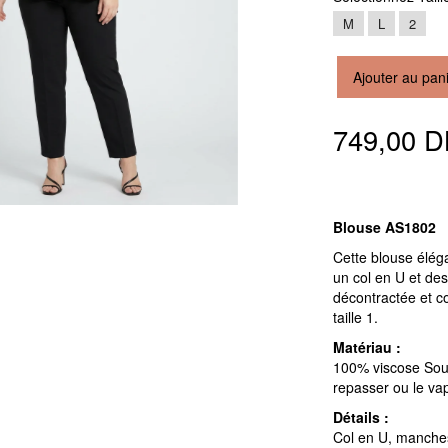
M
L
2
Ajouter au pan
749,00 
Blouse AS1802
Cette blouse élég
un col en U et de
décontractée et c
taille 1.
Matériau :
100% viscose Sousd
repasser ou le vap
Détails :
Col en U, manche