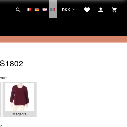
DKK
AS1802
eur:
Magenta
e: